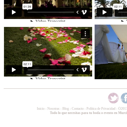
Inicio
-
Nosotras
-
Blog
-
Contacto
-
Política de Privacidad
-
Ó
2013
Todo lo que necesitas para tu boda o evento en Murc